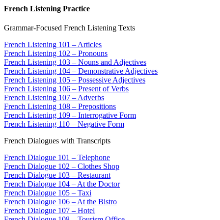
French Listening Practice
Grammar-Focused French Listening Texts
French Listening 101 – Articles
French Listening 102 – Pronouns
French Listening 103 – Nouns and Adjectives
French Listening 104 – Demonstrative Adjectives
French Listening 105 – Possessive Adjectives
French Listening 106 – Present of Verbs
French Listening 107 – Adverbs
French Listening 108 – Prepositions
French Listening 109 – Interrogative Form
French Listening 110 – Negative Form
French Dialogues with Transcripts
French Dialogue 101 – Telephone
French Dialogue 102 – Clothes Shop
French Dialogue 103 – Restaurant
French Dialogue 104 – At the Doctor
French Dialogue 105 – Taxi
French Dialogue 106 – At the Bistro
French Dialogue 107 – Hotel
French Dialogue 108 – Tourism Office