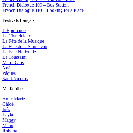
French Dialogue 109 – Bus Station
French Dialogue 110 – Looking for a Place
Festivals français
L’Épiphanie
La Chandeleur
La Fête de la Musique
La Fête de la Saint-Jean
La Fête Nationale
La Toussaint
Mardi Gras
Noël
Pâques
Saint-Nicolas
Ma famille
Anne Marie
Chloé
Inés
Layla
Maggy
Manu
Roberta