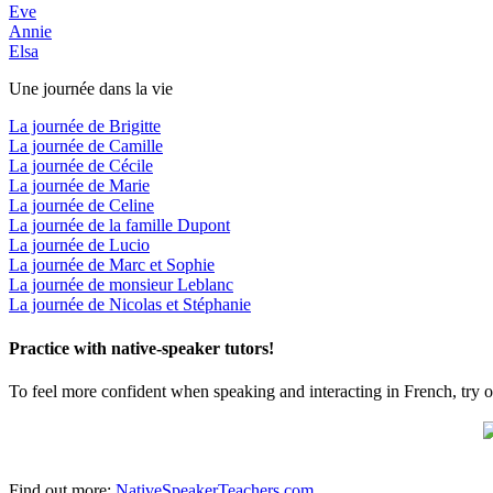
Eve
Annie
Elsa
Une journée dans la vie
La journée de Brigitte
La journée de Camille
La journée de Cécile
La journée de Marie
La journée de Celine
La journée de la famille Dupont
La journée de Lucio
La journée de Marc et Sophie
La journée de monsieur Leblanc
La journée de Nicolas et Stéphanie
Practice with native-speaker tutors!
To feel more confident when speaking and interacting in French, try o
Find out more:
NativeSpeakerTeachers.com