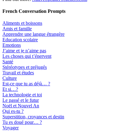
French Conversation Prompts
Aliments et boissons
Amis et famille
Apprendre une langue étrangère
Education scolaire
Emotions
J’aime et je n’aime pas
Les choses qui t’énervent
Santé
Stéréotypes et préjugés
Travail et études
Culture
Est-ce que tu as déjà… ?
Et si…?
La technologie et toi
Le passé et le futur
Noël et Nouvel An
Qui es-tu ?
Superstition, croyances et destin
Tu es doué pour… ?
Voyager