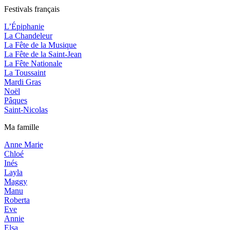
Festivals français
L’Épiphanie
La Chandeleur
La Fête de la Musique
La Fête de la Saint-Jean
La Fête Nationale
La Toussaint
Mardi Gras
Noël
Pâques
Saint-Nicolas
Ma famille
Anne Marie
Chloé
Inés
Layla
Maggy
Manu
Roberta
Eve
Annie
Elsa