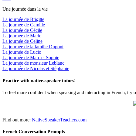
Une journée dans la vie
La journée de Brigitte
La journée de Camille
La journée de Cécile
La journée de Marie
La journée de Celine
La journée de la famille Dupont
La journée de Lucio
La journée de Marc et Sophie
La journée de monsieur Leblanc
La journée de Nicolas et Stéphanie
Practice with native-speaker tutors!
To feel more confident when speaking and interacting in French, try o
Find out more:
NativeSpeakerTeachers.com
French Conversation Prompts