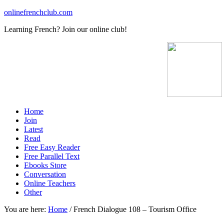
onlinefrenchclub.com
Learning French? Join our online club!
Home
Join
Latest
Read
Free Easy Reader
Free Parallel Text
Ebooks Store
Conversation
Online Teachers
Other
You are here:
Home
/
French Dialogue 108 – Tourism Office