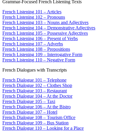
Grammar-Focused French Listening Texts
French Listening 101 – Articles
French Listening 102 – Pronouns
French Listening 103 – Nouns and Adjectives
French Listening 104 – Demonstrative Adjectives
French Listening 105 – Possessive Adjectives
French Listening 106 – Present of Verbs
French Listening 107 – Adverbs
French Listening 108 – Prepositions
French Listening 109 – Interrogative Form
French Listening 110 – Negative Form
French Dialogues with Transcripts
French Dialogue 101 – Telephone
French Dialogue 102 – Clothes Shop
French Dialogue 103 – Restaurant
French Dialogue 104 – At the Doctor
French Dialogue 105 – Taxi
French Dialogue 106 – At the Bistro
French Dialogue 107 – Hotel
French Dialogue 108 – Tourism Office
French Dialogue 109 – Bus Station
French Dialogue 110 – Looking for a Place