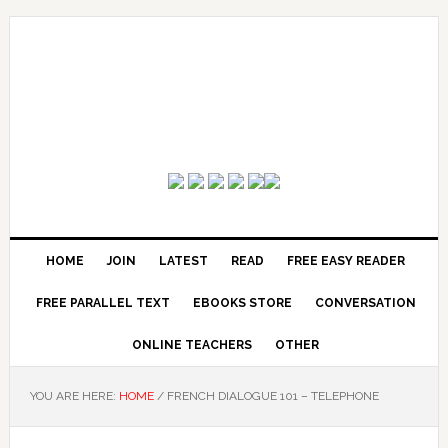
HOME
JOIN
LATEST
READ
FREE EASY READER
FREE PARALLEL TEXT
EBOOKS STORE
CONVERSATION
ONLINE TEACHERS
OTHER
YOU ARE HERE:
HOME
/
FRENCH DIALOGUE 101 – TELEPHONE